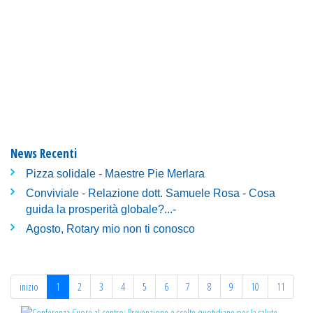
News Recenti
Pizza solidale - Maestre Pie Merlara
Conviviale - Relazione dott. Samuele Rosa - Cosa
guida la prosperità globale?...-
Agosto, Rotary mio non ti conosco
inizio
1
2
3
4
5
6
7
8
9
10
11