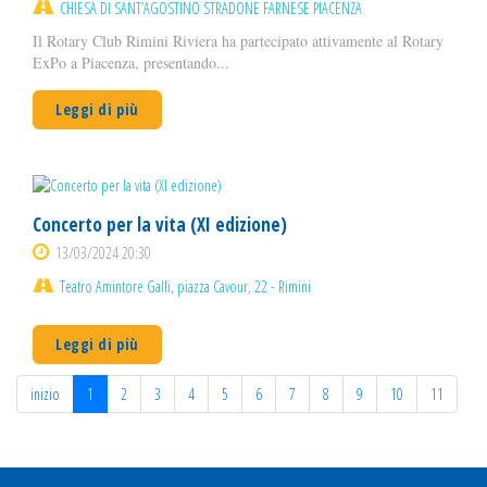
CHIESA DI SANT’AGOSTINO STRADONE FARNESE PIACENZA
Il Rotary Club Rimini Riviera ha partecipato attivamente al Rotary
ExPo a Piacenza, presentando...
Leggi di più
Concerto per la vita (XI edizione)
13/03/2024 20:30
Teatro Amintore Galli, piazza Cavour, 22 - Rimini
Leggi di più
inizio
1
2
3
4
5
6
7
8
9
10
11