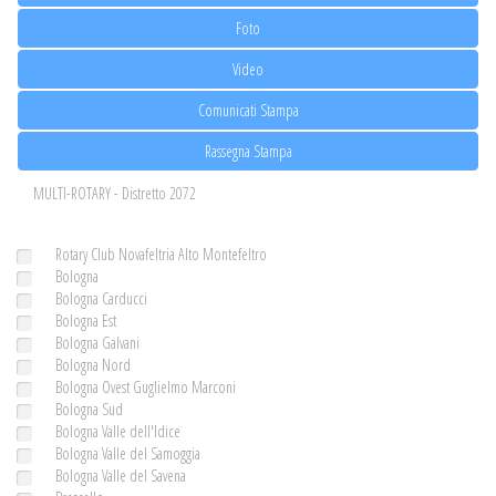
Foto
Video
Comunicati Stampa
Rassegna Stampa
MULTI-ROTARY - Distretto 2072
Rotary Club Novafeltria Alto Montefeltro
Bologna
Bologna Carducci
Bologna Est
Bologna Galvani
Bologna Nord
Bologna Ovest Guglielmo Marconi
Bologna Sud
Bologna Valle dell'Idice
Bologna Valle del Samoggia
Bologna Valle del Savena