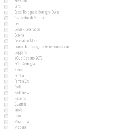
Brescello
Carpi
Castel Bolognese Romagna Ovest
Castelvetro di Modena
Cento
Cervia - Cesenatico
Cesena
Cesenatico Mare
Comacchio Codigoro Terre Pomposiane
Copparo
eClub Distretto 2072
eClubRomagna
Faenza
Ferrara
Ferrara Est
Forlì
Forlì Tre Valli
Frignano
Guastalla
Imola
Lugo
Mirandola
Modena