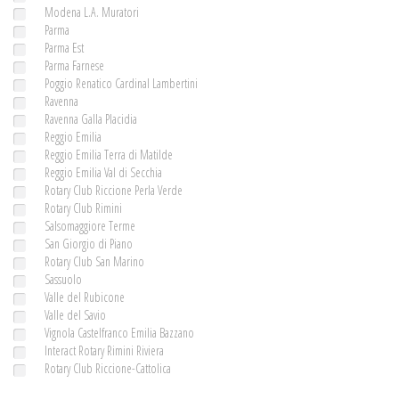
Modena L.A. Muratori
Parma
Parma Est
Parma Farnese
Poggio Renatico Cardinal Lambertini
Ravenna
Ravenna Galla Placidia
Reggio Emilia
Reggio Emilia Terra di Matilde
Reggio Emilia Val di Secchia
Rotary Club Riccione Perla Verde
Rotary Club Rimini
Salsomaggiore Terme
San Giorgio di Piano
Rotary Club San Marino
Sassuolo
Valle del Rubicone
Valle del Savio
Vignola Castelfranco Emilia Bazzano
Interact Rotary Rimini Riviera
Rotary Club Riccione-Cattolica