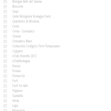
Bologna Valle del Savena
Brescello
Carpi
Castel Bolognese Romagna Ovest
Castelvetro di Modena
Cento
Cervia - Cesenatico
Cesena
Cesenatico Mare
Comacchio Codigoro Terre Pomposiane
Copparo
eClub Distretto 2072
eClubRomagna
Faenza
Ferrara
Ferrara Est
Forlì
Forlì Tre Valli
Frignano
Guastalla
Imola
Lugo
Mirandola