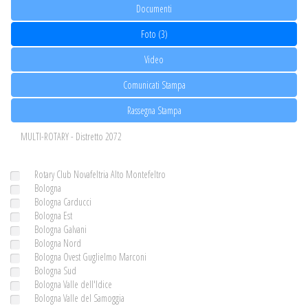
Documenti
Foto (3)
Video
Comunicati Stampa
Rassegna Stampa
MULTI-ROTARY - Distretto 2072
Rotary Club Novafeltria Alto Montefeltro
Bologna
Bologna Carducci
Bologna Est
Bologna Galvani
Bologna Nord
Bologna Ovest Guglielmo Marconi
Bologna Sud
Bologna Valle dell'Idice
Bologna Valle del Samoggia