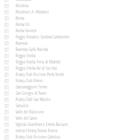
Modena
Modena L.A. Muratori
Parma
Parma Est
Parma Farnese
Poggio Renatico Cardinal Lambertini
Ravenna
Ravenna Galla Placidia
Reggio Emilia
Reggio Emilia Terra di Matilde
Reggio Emilia Val di Secchia
Rotary Club Riccione Perla Verde
Rotary Club Rimini
Salsomaggiore Terme
San Giorgio di Piano
Rotary Club San Marino
Sassuolo
Valle del Rubicone
Valle del Savio
Vignola Castelfranco Emilia Bazzano
Interact Rotary Rimini Riviera
Rotary Club Riccione-Cattolica