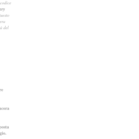
 codice
ary
uesto
era
à del
re
ancora
posta
gio.