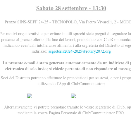
Sabato 28 settembre - 13:30
Pranzo SINS-SEFF 24-25 - TECNOPOLO, Via Pietro Vivarelli, 2 - MO
Per motivi organizzativi e per evitare inutili sprechi siete pregati di segnalare l
presenza al pranzo offerto alla fine dei lavori, prenotando con ClubCommunica
indicando eventuali intolleranze alimentari alla segreteria del Distretto al seg
indirizzo:
segreteria2024-2025@rotary2072.org
La presente e-mail è stata generata automaticamente da un indirizzo di 
elettronica di solo invio; si chiede pertanto di non rispondere al messag
 Soci del Distretto potranno effettuare le prenotazioni per se stessi, e per i propr
utilizzando l'App di ClubCommunicator:
Alternativamente vi potrete prenotare tramite le vostre segreterie di Club, o
mediante la vostra Pagina Personale di ClubCommunicator PRO.