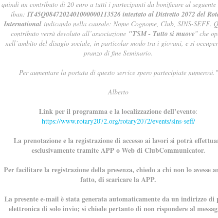
quindi un contributo di 20 euro a tutti i partecipanti da bonificare al seguente
iban:
IT45Q0847202401000000113526 intestato al Distretto 2072 del Rot
International
indicando nella causale: Nome Cognome, Club, SINS-SEFF. Q
contributo verrà devoluto all’associazione
"TSM - Tutto si muove
" che op
nell’ambito del disagio sociale, in particolar modo tra i giovani, e si occuper
pranzo di fine Seminario.
Per aumentare la portata di questo service spero partecipiate numerosi."
Alberto
Link per il programma e la localizzazione dell’evento
:
https://www.rotary2072.org/rotary2072/events/sins-seff/
La prenotazione e la registrazione di accesso ai lavori si potrà effettua
esclusivamente tramite APP o Web di ClubCommunicator.
Per facilitare la registrazione della presenza, chiedo a chi non lo avesse 
fatto, di scaricare la APP.
La presente e-mail è stata generata automaticamente da un indirizzo di 
elettronica di solo invio; si chiede pertanto di non rispondere al messag