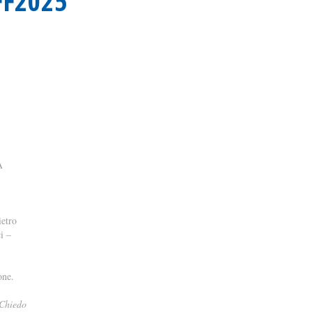
EFF2025
A
ietro
i –
one.
 Chiedo