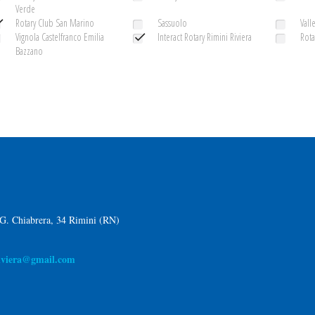
Verde
Rotary Club San Marino
Sassuolo
Vall
Vignola Castelfranco Emilia
Interact Rotary Rimini Riviera
Rota
Bazzano
 G. Chiabrera, 34 Rimini (RN)
riviera@gmail.com