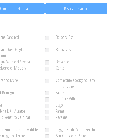
Comunicati Stampa
Rassegna Stampa
gna Carducci
Bologna Est
gna Ovest Guglielmo
Bologna Sud
coni
gna Valle del Savena
Brescello
elvetro di Modena
Cento
enatico Mare
Comacchio Codigoro Terre
Pomposiane
ubRomagna
Faenza
ì
Forlì Tre Valli
la
Lugo
ena L.A. Muratori
Parma
io Renatico Cardinal
Ravenna
ertini
io Emilia Terra di Matilde
Reggio Emilia Val di Secchia
somaggiore Terme
San Giorgio di Piano