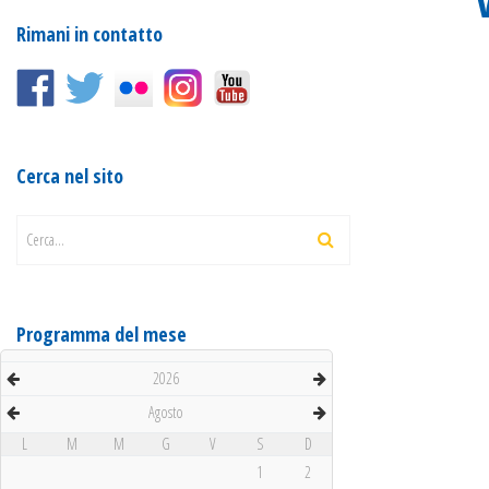
Rimani in contatto
Cerca nel sito
Cerca...
Programma del mese
2026
Agosto
L
M
M
G
V
S
D
1
2