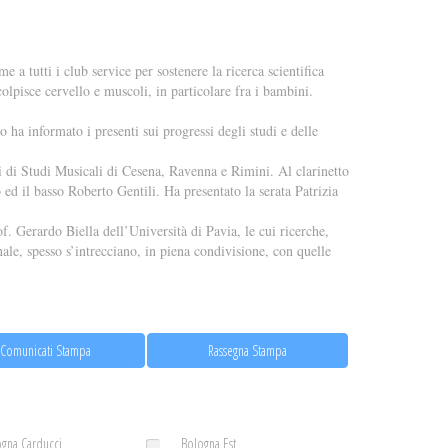
 a tutti i club service per sostenere la ricerca scientifica
lpisce cervello e muscoli, in particolare fra i bambini.
o ha informato i presenti sui progressi degli studi e delle
ri di Studi Musicali di Cesena, Ravenna e Rimini. Al clarinetto
 ed il basso Roberto Gentili. Ha presentato la serata Patrizia
f. Gerardo Biella dell’Università di Pavia, le cui ricerche,
nale, spesso s’intrecciano, in piena condivisione, con quelle
Comunicati Stampa
Rassegna Stampa
gna Carducci
Bologna Est