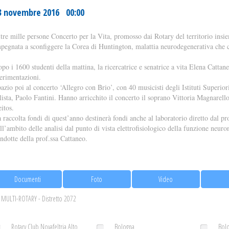
3 novembre 2016 00:00
tre mille persone Concerto per la Vita, promosso dai Rotary del territorio insieme
pegnata a sconfiggere la Corea di Huntington, malattia neurodegenerativa che co
po i 1600 studenti della mattina, la ricercatrice e senatrice a vita Elena Cattane
erimentazioni.
azio poi al concerto ‘Allegro con Brio’, con 40 musicisti degli Istituti Superio
lista, Paolo Fantini. Hanno arricchito il concerto il soprano Vittoria Magnarello
itos.
 raccolta fondi di quest’anno destinerà fondi anche al laboratorio diretto dal pro
ll’ambito delle analisi dal punto di vista elettrofisiologico della funzione neuro
ndotte della prof.ssa Cattaneo.
Documenti
Foto
Video
MULTI-ROTARY - Distretto 2072
Rotary Club Novafeltria Alto
Bologna
Bolo