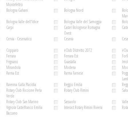
Montefeltro
Bologna Galvani
Bologna Nord
Bolo
Mar
Bologna Valle dell'Idice
Bologna Valle del Samoggia
Bolo
Carpi
Castel Bolognese Romagna
Cast
Ovest
Cervia - Cesenatico
Cesena
Ces
Copparo
eClub Distretto 2072
eCl
Ferrara
Ferrara Est
Forl
Frignano
Guastalla
Imo
Mirandola
Modena
Mod
Parma Est
Parma Farnese
Pogg
Lamb
Ravenna Galla Placidia
Reggio Emilia
Regg
Rotary Club Riccione Perla
Rotary Club Rimini
Sal
Verde
Rotary Club San Marino
Sassuolo
Vall
Vignola Castelfranco Emilia
Interact Rotary Rimini Riviera
Rota
Bazzano