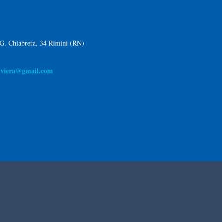
 G. Chiabrera, 34 Rimini (RN)
riviera@gmail.com