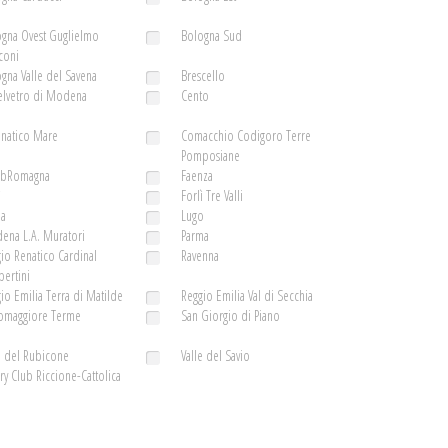
gna Ovest Guglielmo
Bologna Sud
coni
gna Valle del Savena
Brescello
elvetro di Modena
Cento
enatico Mare
Comacchio Codigoro Terre
Pomposiane
ubRomagna
Faenza
ì
Forlì Tre Valli
la
Lugo
ena L.A. Muratori
Parma
io Renatico Cardinal
Ravenna
ertini
io Emilia Terra di Matilde
Reggio Emilia Val di Secchia
somaggiore Terme
San Giorgio di Piano
e del Rubicone
Valle del Savio
ry Club Riccione-Cattolica