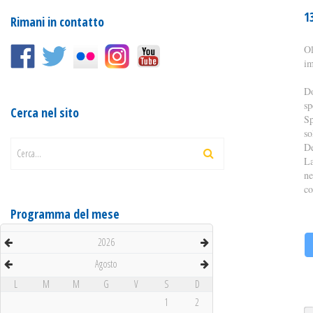
1
Rimani in contatto
Ol
im
Do
sp
Cerca nel sito
Sp
so
De
Cerca...
La
ne
co
Programma del mese
2026
Agosto
L
M
M
G
V
S
D
1
2