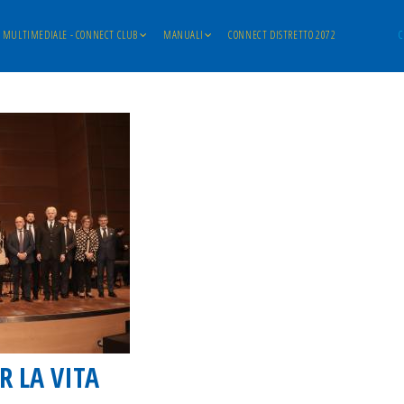
MULTIMEDIALE - CONNECT CLUB
MANUALI
CONNECT DISTRETTO 2072
C
R LA VITA