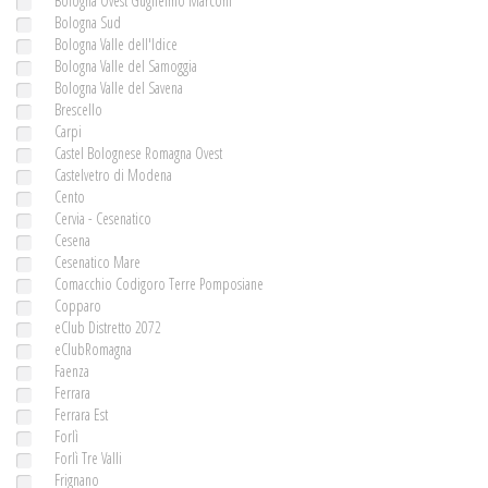
Bologna Ovest Guglielmo Marconi
Bologna Sud
Bologna Valle dell'Idice
Bologna Valle del Samoggia
Bologna Valle del Savena
Brescello
Carpi
Castel Bolognese Romagna Ovest
Castelvetro di Modena
Cento
Cervia - Cesenatico
Cesena
Cesenatico Mare
Comacchio Codigoro Terre Pomposiane
Copparo
eClub Distretto 2072
eClubRomagna
Faenza
Ferrara
Ferrara Est
Forlì
Forlì Tre Valli
Frignano