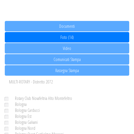
Documenti
Foto (14)
Video
Comunicati Stampa
Rassegna Stampa
MULTI-ROTARY - Distretto 2072
Rotary Club Novafeltria Alto Montefeltro
Bologna
Bologna Carducci
Bologna Est
Bologna Galvani
Bologna Nord