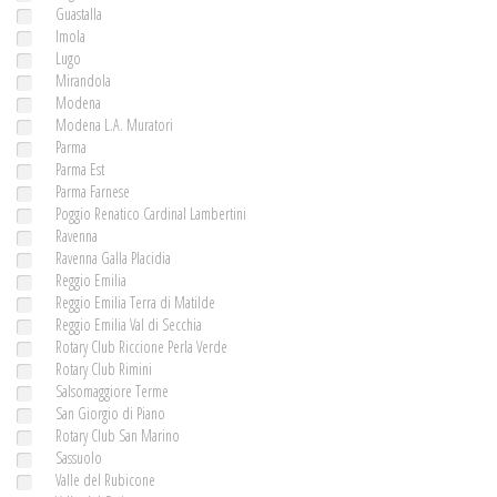
Guastalla
Imola
Lugo
Mirandola
Modena
Modena L.A. Muratori
Parma
Parma Est
Parma Farnese
Poggio Renatico Cardinal Lambertini
Ravenna
Ravenna Galla Placidia
Reggio Emilia
Reggio Emilia Terra di Matilde
Reggio Emilia Val di Secchia
Rotary Club Riccione Perla Verde
Rotary Club Rimini
Salsomaggiore Terme
San Giorgio di Piano
Rotary Club San Marino
Sassuolo
Valle del Rubicone