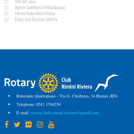
Valle del Savio
Vignola Castelfranco Emilia Bazzano
Interact Rotary Rimini Riviera
Rotary Club Riccione-Cattolica
Ristorante Quartopiano - Via G. Chiabrera, 34 Rimini (RN)
Telephone:
0541 1794239
rotary.club.rimini.riviera@gmail.com
E-mail: