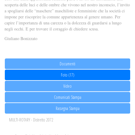
scoperta delle luci e delle ombre che vivono nel nostro inconscio, l’invito
a spogliarsi delle “maschere” maschiliste e femministe che la società ci
impone per riscoprire la comune appartenenza al genere umano. Per
capire l’importanza di una carezza o la dolcezza di guardarsi a lungo
negli occhi. E per trovare il coraggio di chiedere scusa.
Giuliano Bonizzato
Documenti
Foto (17)
Video
Comunicati Stampa
Rassegna Stampa
MULTI-ROTARY - Distretto 2072