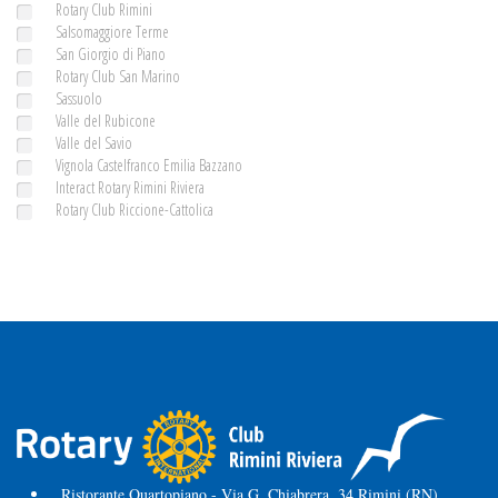
Rotary Club Rimini
Salsomaggiore Terme
San Giorgio di Piano
Rotary Club San Marino
Sassuolo
Valle del Rubicone
Valle del Savio
Vignola Castelfranco Emilia Bazzano
Interact Rotary Rimini Riviera
Rotary Club Riccione-Cattolica
Ristorante Quartopiano - Via G. Chiabrera, 34 Rimini (RN)