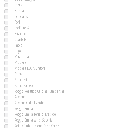
Faenza
Ferrara
Ferrara Est
Forlì
Forlì Tre Valli
Frignano
Guastalla
Imola
Lugo
Mirandola
Modena
Modena L.A. Muratori
Parma
Parma Est
Parma Farnese
Poggio Renatico Cardinal Lambertini
Ravenna
Ravenna Galla Placidia
Reggio Emilia
Reggio Emilia Terra di Matilde
Reggio Emilia Val di Secchia
Rotary Club Riccione Perla Verde