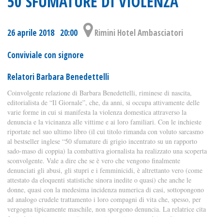
50 SFUMATURE DI VIOLENZA
26 aprile 2018 20:00
Rimini Hotel Ambasciatori
Conviviale con signore
Relatori Barbara Benedettelli
Coinvolgente relazione di Barbara Benedettelli, riminese di nascita,
editorialista de “Il Giornale”, che, da anni, si occupa attivamente delle
varie forme in cui si manifesta la violenza domestica attraverso la
denuncia e la vicinanza alle vittime e ai loro familiari. Con le inchieste
riportate nel suo ultimo libro (il cui titolo rimanda con voluto sarcasmo
al bestseller inglese “50 sfumature di grigio incentrato su un rapporto
sado-maso di coppia) la combattiva giornalista ha realizzato una scoperta
sconvolgente. Vale a dire che se è vero che vengono finalmente
denunciati gli abusi, gli stupri e i femminicidi, è altrettanto vero (come
attestato da eloquenti statistiche sinora inedite o quasi) che anche le
donne, quasi con la medesima incidenza numerica di casi, sottopongono
ad analogo crudele trattamento i loro compagni di vita che, spesso, per
vergogna tipicamente maschile, non sporgono denuncia. La relatrice cita