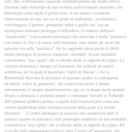
fatti, dati, testimonianze (ignorate sistematicamente dai media tuttora
dominati dallo stereotipo di una violenza esclusivamente maschile) che
dimostrano come anche il gentil sesso, in un numero veramente
impressionante di casi, sia ora in grado di maltrattare, accoltellare e
vetrioleggiare il partner, giungendo infine a quello che, con un
neologismo destinato purtroppo a diffondersi, la relatrice definisce
“maschicidio”. I meccanismi psicologici che muovono l’uomo “patriarca”
con potere di vita e di morte sulla femmina, sono infatti gli stessi che
agiscono ora sulla “matriarca” che ha raggiunto piena parità di diritti.
Istinti patologici di possesso esasperati, oltretutto, da una mentalità
consumistica “usa e getta” che si estende anche ai rapporti di coppia. La
violenza domestica è dunque un fenomeno che richiede un analisi
complessa, per la quale il pascaliano “esprit de finesse” ( che la
Benedettelli dimostra di possedere al massimo grado) si contrappone
all’ottuso “esprit de geometrie” che caratterizza invece l’attuale
informazione (o meglio disinformazione) per cui la donna anche quando
sfregia o ammazza si presenta sempre e comunque (davanti ai Tribunali
dell’opinione pubblica prima e a quelli della Giustizia poi) come una
vittima predestinata della violenza maschile dalla quale si è dovuta
difendere … L’istinto patologico di possesso che caratterizza tanto il
patriarca quanto la matriarca viene purtroppo esasperato da una mentalità
consumistica “usa e getta” che si estende anche ai rapporti di coppia. Ed
ecco che dalla appassionata relatrice parte l’invito all’autoanalisi, alla