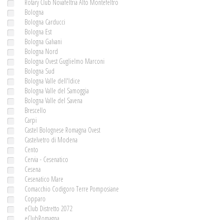
Rotary Club Novafeltria Alto Montefeltro
Bologna
Bologna Carducci
Bologna Est
Bologna Galvani
Bologna Nord
Bologna Ovest Guglielmo Marconi
Bologna Sud
Bologna Valle dell'Idice
Bologna Valle del Samoggia
Bologna Valle del Savena
Brescello
Carpi
Castel Bolognese Romagna Ovest
Castelvetro di Modena
Cento
Cervia - Cesenatico
Cesena
Cesenatico Mare
Comacchio Codigoro Terre Pomposiane
Copparo
eClub Distretto 2072
eClubRomagna